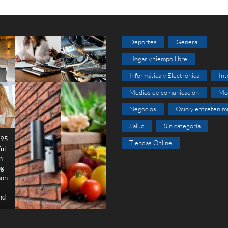
Deportes
General
Hogar y tiempo libre
Informática y Electrónica
Int
Medios de comunicación
Mo
Negocios
Ocio y entretenim
Salud
Sin categoría
95
Tiendas Online
ful
n
ng
hon
nd