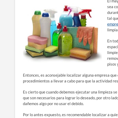
El may
sea co
durant
tal qu
empres
limpia
En tod
espaci
limpie
remove
pisos 
Entonces, es aconsejable localizar alguna empresa que 
procedimientos a llevar a cabo para que la actividad re
Es cierto que cuando debemos ejecutar una limpieza se 
que son necesarios para lograr lo deseado, por otro lad
dañemos algo por no usar el debido.
Por lo antes expuesto, es recomendable localizar a quien