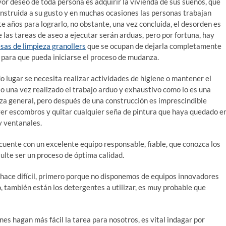
or deseo de toda persona es adquirir la vivienda de sus sueños, que
nstruida a su gusto y en muchas ocasiones las personas trabajan
e años para lograrlo, no obstante, una vez concluida, el desorden es
e las tareas de aseo a ejecutar serán arduas, pero por fortuna, hay
as de limpieza granollers
que se ocupan de dejarla completamente
 para que pueda iniciarse el proceso de mudanza.
o lugar se necesita realizar actividades de higiene o mantener el
o una vez realizado el trabajo arduo y exhaustivo como lo es una
za general, pero después de una construcción es imprescindible
r escombros y quitar cualquier seña de pintura que haya quedado e
y ventanales.
cuente con un excelente equipo responsable, fiable, que conozca los
sulte ser un proceso de óptima calidad.
hace difícil, primero porque no disponemos de equipos innovadores
o, también están los detergentes a utilizar, es muy probable que
es hagan más fácil la tarea para nosotros, es vital indagar por