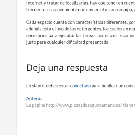
Internet y tratar de localizarlas, hay que tener en cuen
frecuente, es conveniente que envíen el mismo equipo, 
Cada espacio cuenta con características diferentes, por
además está el uso de los detergentes, los cuales en m
necesarios para ejecutar las tareas, por ello es recome
justo para cualquier dificultad presentada.
Deja una respuesta
Lo siento, debes estar
conectado
para publicar un come
Navegación
Entrada
Anterior
anterior:
La página http://www.piezasdesegundamano.es/ tiene 
de
entradas