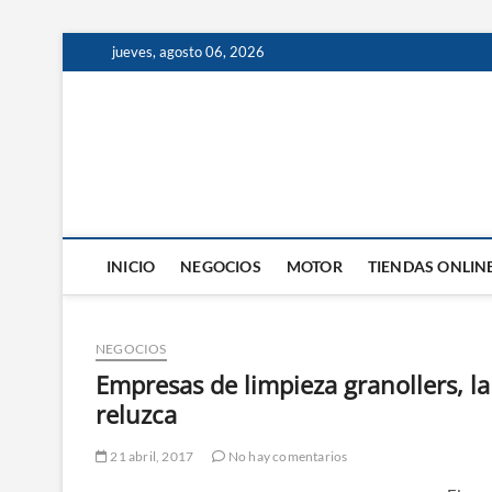
Saltar
jueves, agosto 06, 2026
al
contenido
INICIO
NEGOCIOS
MOTOR
TIENDAS ONLIN
NEGOCIOS
Empresas de limpieza granollers, l
reluzca
21 abril, 2017
No hay comentarios