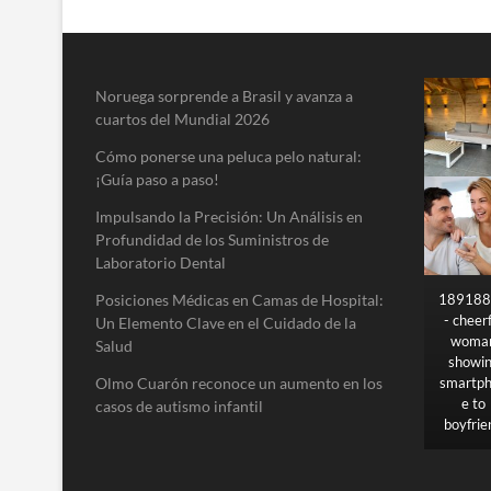
Noruega sorprende a Brasil y avanza a
cuartos del Mundial 2026
Cómo ponerse una peluca pelo natural:
¡Guía paso a paso!
Impulsando la Precisión: Un Análisis en
Profundidad de los Suministros de
Laboratorio Dental
Posiciones Médicas en Camas de Hospital:
189188
- cheer
Un Elemento Clave en el Cuidado de la
woma
Salud
showi
Olmo Cuarón reconoce un aumento en los
smartp
e to
casos de autismo infantil
boyfrie