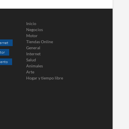
Inicio
Negocios
Motor
Tiendas Online
ernet
General
tor
Internet
Salud
iento
Animales
Arte
Hogar y tiempo libre